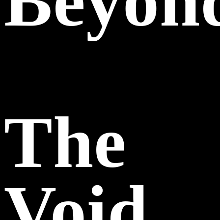
Beyon
The
Void.