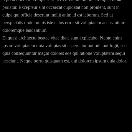
pariatur. Excepteur sint occaecat cupidatat non proident, sunt in
culpa qui officia deserunt mollit anim id est laborum. Sed ut
perspiciatis unde omnis iste natus error sit voluptatem accusantium
doloremque laudantium.
Et quasi architecto beatae vitae dicta sunt explicabo. Nemo enim
ipsam voluptatem quia voluptas sit aspernatur aut odit aut fugit, sed
quia consequuntur magni dolores eos qui ratione voluptatem sequi
nesciunt. Neque porro quisquam est, qui dolorem ipsum quia dolor.
Date:
2 de Abril, 2020
Writers:
Waylon Dalton, Justine Henderson.