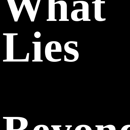
What
Lies