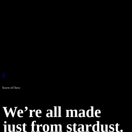
Director:
Jonathon Sheppard
Starring:
Randy Sanders, Miley Porter, Isabelle Mcride, Isabelle Uride, Leon
Mays, Phillip Simon
learn of how
We’re all made
just from stardust.