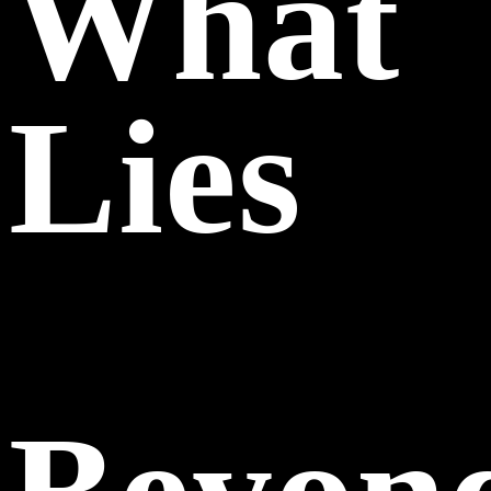
What
Lies