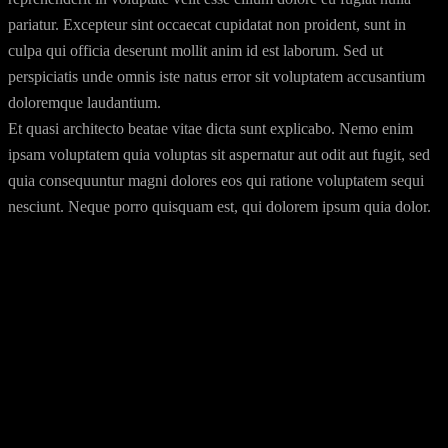
pariatur. Excepteur sint occaecat cupidatat non proident, sunt in
culpa qui officia deserunt mollit anim id est laborum. Sed ut
perspiciatis unde omnis iste natus error sit voluptatem accusantium
doloremque laudantium.
Et quasi architecto beatae vitae dicta sunt explicabo. Nemo enim
ipsam voluptatem quia voluptas sit aspernatur aut odit aut fugit, sed
quia consequuntur magni dolores eos qui ratione voluptatem sequi
nesciunt. Neque porro quisquam est, qui dolorem ipsum quia dolor.
Date:
23 de Março, 2020
Writers:
Waylon Dalton, Justine Henderson.