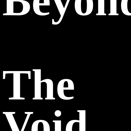
Beyon
The
Void.