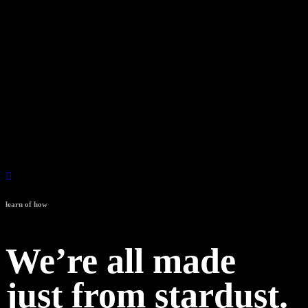
Director:
Jonathon Sheppard
Starring:
Randy Sanders, Miley Porter, Isabelle Mcride, Isabelle Uride, Leon
Mays, Phillip Simon
learn of how
We’re all made
just from stardust.