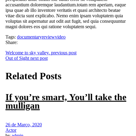
accusantium doloremque laudantium.totam rem aperiam, eaque
ipsa quae ab illo inventore veritatis et quasi architecto beatae
vitae dicta sunt explicabo. Nemo enim ipsam voluptatem quia
voluptas sit aspernatur aut odit aut fugit, sed quia consequuntur
magni dolores eos qui ratione voluptatem sequi.
Tags:
documentary
review
video
Share:
Welcome to sky valley.
previous post
Out of Sight
next post
Related Posts
If you’re smart, You’ll take the
mulligan
26 de Março, 2020
Actor
by
admin