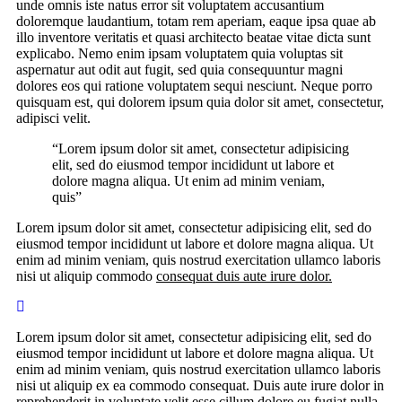
unde omnis iste natus error sit voluptatem accusantium
doloremque laudantium, totam rem aperiam, eaque ipsa quae ab
illo inventore veritatis et quasi architecto beatae vitae dicta sunt
explicabo. Nemo enim ipsam voluptatem quia voluptas sit
aspernatur aut odit aut fugit, sed quia consequuntur magni
dolores eos qui ratione voluptatem sequi nesciunt. Neque porro
quisquam est, qui dolorem ipsum quia dolor sit amet, consectetur,
adipisci velit.
“Lorem ipsum dolor sit amet, consectetur adipisicing
elit, sed do eiusmod tempor incididunt ut labore et
dolore magna aliqua. Ut enim ad minim veniam,
quis”
Lorem ipsum dolor sit amet, consectetur adipisicing elit, sed do
eiusmod tempor incididunt ut labore et dolore magna aliqua. Ut
enim ad minim veniam, quis nostrud exercitation ullamco laboris
nisi ut aliquip commodo
consequat duis aute irure dolor.
Lorem ipsum dolor sit amet, consectetur adipisicing elit, sed do
eiusmod tempor incididunt ut labore et dolore magna aliqua. Ut
enim ad minim veniam, quis nostrud exercitation ullamco laboris
nisi ut aliquip ex ea commodo consequat. Duis aute irure dolor in
reprehenderit in voluptate velit esse cillum dolore eu fugiat nulla