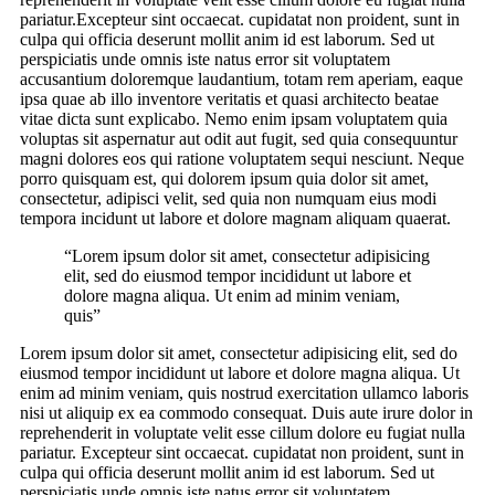
pariatur.Excepteur sint occaecat. cupidatat non proident, sunt in
culpa qui officia deserunt mollit anim id est laborum. Sed ut
perspiciatis unde omnis iste natus error sit voluptatem
accusantium doloremque laudantium, totam rem aperiam, eaque
ipsa quae ab illo inventore veritatis et quasi architecto beatae
vitae dicta sunt explicabo. Nemo enim ipsam voluptatem quia
voluptas sit aspernatur aut odit aut fugit, sed quia consequuntur
magni dolores eos qui ratione voluptatem sequi nesciunt. Neque
porro quisquam est, qui dolorem ipsum quia dolor sit amet,
consectetur, adipisci velit, sed quia non numquam eius modi
tempora incidunt ut labore et dolore magnam aliquam quaerat.
“Lorem ipsum dolor sit amet, consectetur adipisicing
elit, sed do eiusmod tempor incididunt ut labore et
dolore magna aliqua. Ut enim ad minim veniam,
quis”
Lorem ipsum dolor sit amet, consectetur adipisicing elit, sed do
eiusmod tempor incididunt ut labore et dolore magna aliqua. Ut
enim ad minim veniam, quis nostrud exercitation ullamco laboris
nisi ut aliquip ex ea commodo consequat. Duis aute irure dolor in
reprehenderit in voluptate velit esse cillum dolore eu fugiat nulla
pariatur. Excepteur sint occaecat. cupidatat non proident, sunt in
culpa qui officia deserunt mollit anim id est laborum. Sed ut
perspiciatis unde omnis iste natus error sit voluptatem